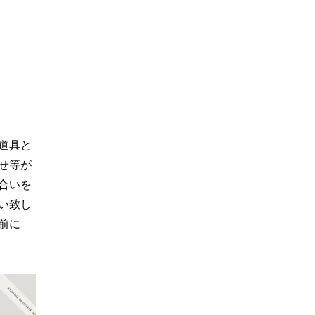
道具と
せ等が
合いを
い致し
前に