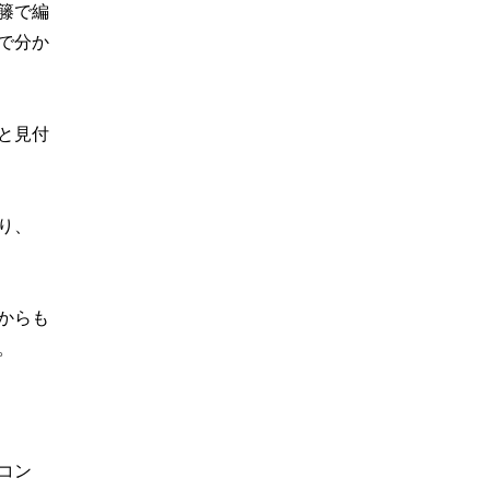
籐で編
で分か
と見付
り、
からも
。
コン