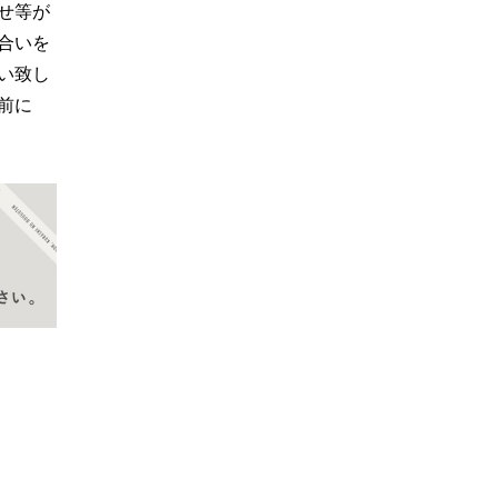
せ等が
合いを
い致し
前に