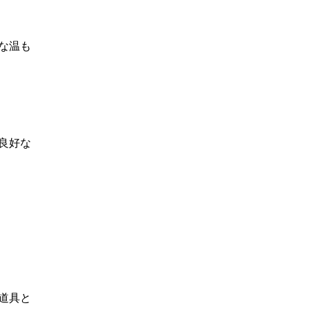
な温も
良好な
道具と