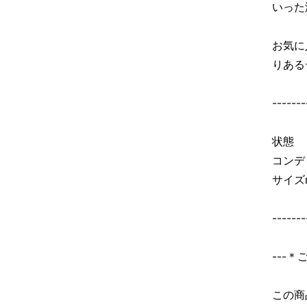
いった
お気に
りある
-------
状態 
コンデ
サイズ
-------
---
この商