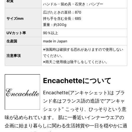
材質
ハンドル・留め具・石突き：バンブー
広げたときの直径：870
サイズmm
持ち手を含む全長：685
重量：約300g
UVカット率
90％以上
生産国
made in Japan
※強風時は破損する恐れがありますので使用しない
注意事項
でください。
※雨天ご使用後は陰干しをしてください。
Encachetteについて
Encachette(アンキャシェット)は ブラ
ンド名はフランス語の造語で“アンキャ
シェット” こっそり、ひっそりという意
味が込められています。 肌に一番近いインナーウエアの
企画に始まり暮らしに関わる生活雑貨や一日を穏やかに過