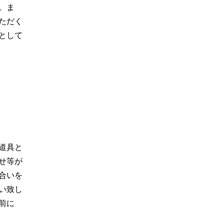
。ま
ただく
として
道具と
せ等が
合いを
い致し
前に