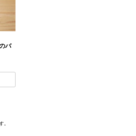
器のバ
す。