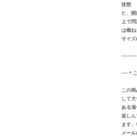
状態
た、開
上で問
は概ね
サイズm
-------
---
この商
して大
ある場
楽しん
ます。
メール