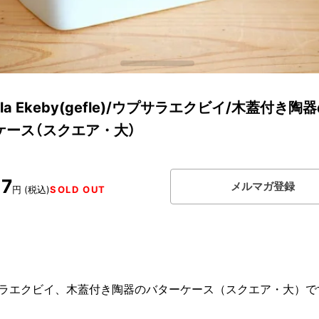
ala Ekeby(gefle)/ウプサラエクビイ/木蓋付き陶
ケース（スクエア・大）
17
メルマガ登録
円 (税込)
SOLD OUT
ラエクビイ、木蓋付き陶器のバターケース（スクエア・大）で