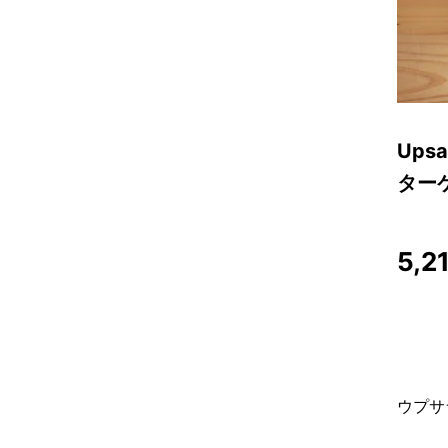
Ups
ター
5,2
ウプサ