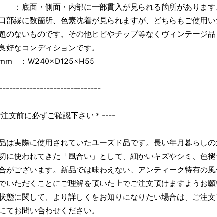
 ：底面・側面・内部に一部貫入が見られる箇所があります
口部縁に数箇所、色素沈着が見られますが、どちらもご使用い
題のないものです。その他ヒビやチップ等なくヴィンテージ品
良好なコンディションです。
m ：W240×D125×H55
------------------------------
＊ご注文前に必ずご確認下さい＊----
品は実際に使用されていたユーズド品です。長い年月暮らしの
切に使われてきた「風合い」として、細かいキズやシミ、色褪
合がございます。新品では味わえない、アンティーク特有の風
でいただくことにご理解を頂いた上でご注文頂けますようお願
状態に関して、より詳しくをお知りになりたい場合は、ご注文
にてお問い合わせください。