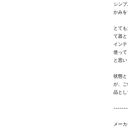
シンプ
かみを
とても
て器と
インテ
使って
と思い
状態と
が、ご
品とし
-------
メーカ