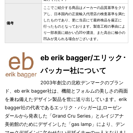
ここでご紹介する商品はメーカーの品質基準をクリ
アし、日本国内の正規輸入代理店の検査基準を満た
したものであり、更に当店にて最終検品を厳正に
備考
行ったものとなっております。製造工程の事由によ
り一部表面に細かい凸凹や濃淡、また高台に極小の
凹みが見られる場合がございます。
eb erik bagger/エリック･
バッカー社について
2003年創立の北欧デンマークのブラン
ド、eb erik bagger社は、機能とフォルムの美しさの両面
を兼ね備えたデザイン製品を世に送り出しています。erik
bagger社の代表であるエッリク・バッガーは,ローゼン
ダールから発表した「Grand Cru Series」とルイジアナ
美術館のためにデザインした「gas lamp」により、デン
マークデザインに欠かせないデザイナーの一人となりまし