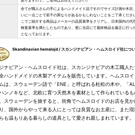
ありますので、ご使用はお控えください）
全てが職人さんの手によるハンドメイド品ですのでサイズ計測や木目
いに一点ごとで若干の異なりがあるかもしれないことをご了承くださ
こでご紹介する商品はメーカーの品質基準をクリアし、日本国内の代
検査基準を満たしたものであり、更に当店にて最終検品を厳正に行っ
となっております。
Skandinavian hemslojd / スカンジナビアン・ヘムスロイド社につ
ジナビアン・ヘムスロイド社は、スカンジナビアの木工職人た
全ハンドメイドの木製アイテムを販売しています。ヘムスロイ
ムは、スウェーデン語で「ENE」と呼ばれる杜松の木や、「A
ハンノキなど、北欧に育つ天然木を素材として作られているも
。スウェーデンを旅すると、街角でヘムスロイドのお店を見か
り、国外からやって来る人にとっては良質なお土産に、また現
らも温もりある暮らしの道具として愛され親しまれています。