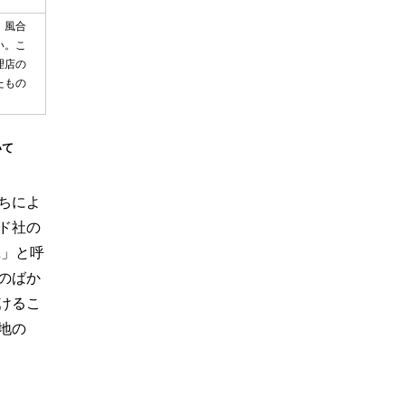
、風合
い。こ
理店の
たもの
いて
ちによ
ド社の
L」と呼
のばか
けるこ
地の