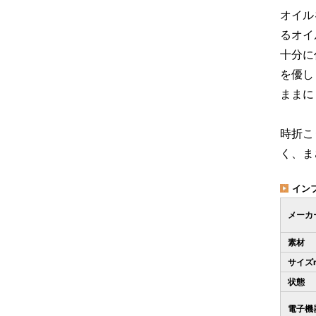
オイル
るオイ
十分に
を優し
ままに
時折こ
く、ま
イン
メーカ
素材
サイズ
状態
電子機