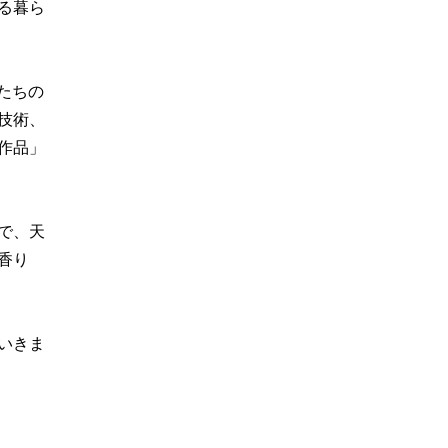
る暮ら
んたちの
技術、
作品」
で、天
香り
いきま