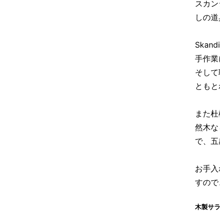
スカン
しの道
Skan
手作業
そして
ともと
また杜
然木な
で、五
お手入
すので
木製サ