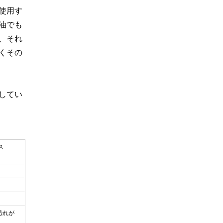
使用す
油でも
、それ
くその
してい
ス
恐れが