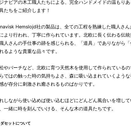
ジナビアの木工職人たちによる、完全ハンドメイドの温もりあ
具たちをご紹介します！
dinavisk Hemslojd社の製品は、全ての工程を熟練した職人さ
により行われ、丁寧に作られています。北欧に長く伝わる伝統
職人さんの手仕事の跡を感じられる、「道具」でありながら「
れるような貴重な品々です。
松やバーチなど、北欧に育つ天然木を使用して作られているの
らではの触った時の気持ちよさ、森に吸い込まれていくような
感が存分に刺激され癒されるものばかりです。
れしながら使い込めば使い込むほどにどんどん風合いを増して
、一緒に時を刻んでいける、そんな木の道具たちです。
ラダセットについて