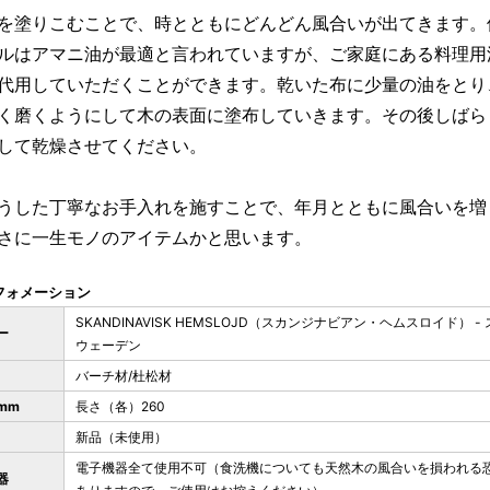
を塗りこむことで、時とともにどんどん風合いが出てきます。
ルはアマニ油が最適と言われていますが、ご家庭にある料理用
代用していただくことができます。乾いた布に少量の油をとり
く磨くようにして木の表面に塗布していきます。その後しばら
して乾燥させてください。
うした丁寧なお手入れを施すことで、年月とともに風合いを増
さに一生モノのアイテムかと思います。
フォメーション
SKANDINAVISK HEMSLOJD（スカンジナビアン・ヘムスロイド） - 
ー
ウェーデン
バーチ材/杜松材
mm
長さ（各）260
新品（未使用）
電子機器全て使用不可（食洗機についても天然木の風合いを損われる
器