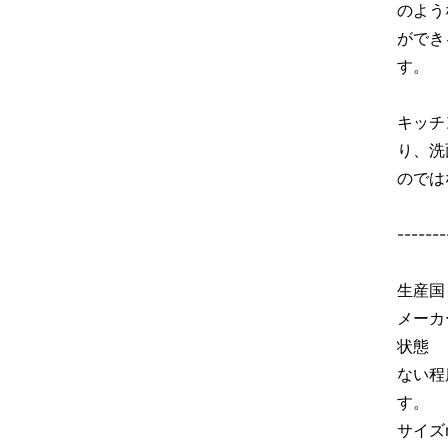
のよう
ができ
す。
キッチ
り、洗
のでは
-------
生産国
メーカ
状態 
ない程
す。
サイズ