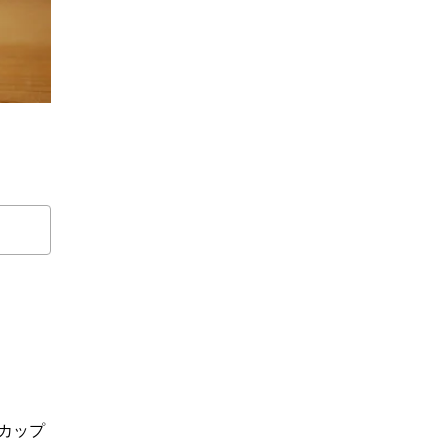
。
カップ