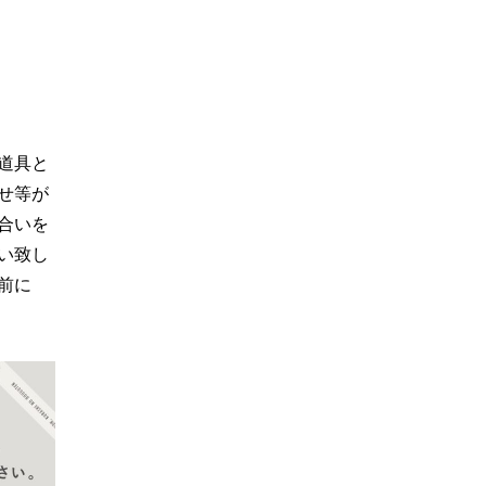
道具と
せ等が
合いを
い致し
前に