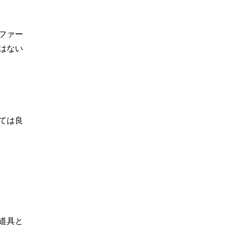
ファー
はない
ては良
道具と