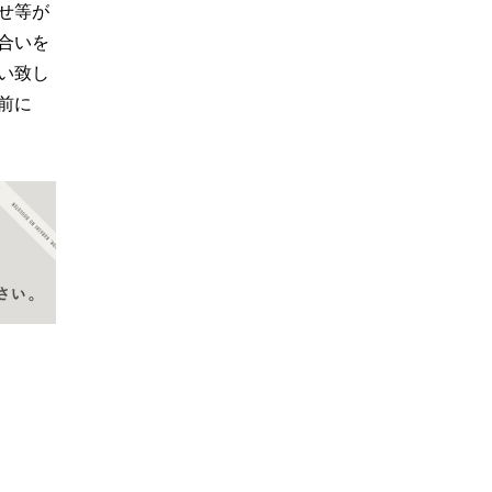
せ等が
合いを
い致し
前に