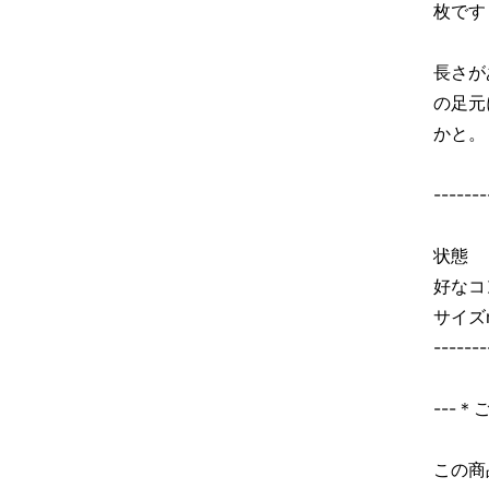
枚です
長さが
の足元
かと。
-------
状態 
好なコ
サイズ
-------
---
この商