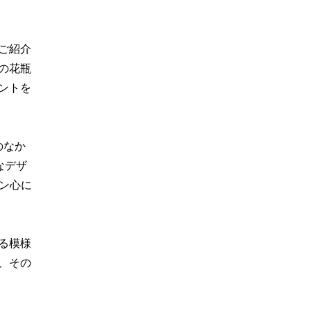
ご紹介
の花瓶
ントを
のなか
なデザ
ァン心に
る模様
、その