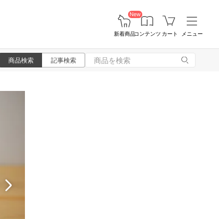
New
新着商品
コンテンツ
カート
メニュー
商品検索
記事検索