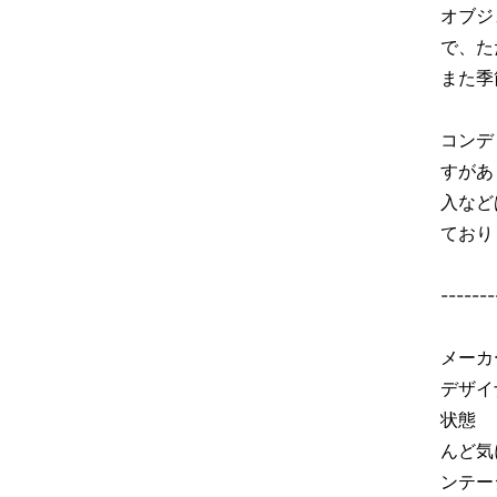
オブジ
で、た
また季
コンデ
すがあ
入など
ており
-------
メーカー
デザイナ
状態 
んど気
ンテー