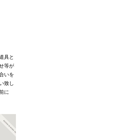
道具と
せ等が
合いを
い致し
前に