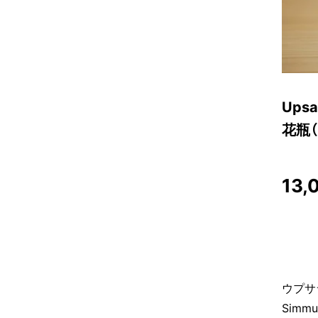
Ups
花瓶
13,
ウプサ
Sim