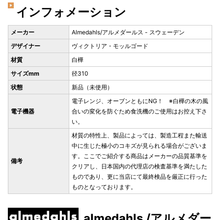
インフォメーション
メーカー
Almedahls/アルメダールス - スウェーデン
デザイナー
ヴィクトリア・モッルゴード
材質
白樺
サイズmm
径310
状態
新品（未使用）
電子レンジ、オーブンともにNG！ ※白樺の木の風
電子機器
合いの変化を防ぐため食洗機のご使用はお控え下さ
い。
材質の特性上、製品によっては、製造工程また輸送
中に生じた極小のコキズが見られる場合がございま
す。ここでご紹介する商品はメーカーの品質基準を
備考
クリアし、日本国内の代理店の検査基準を満たした
ものであり、更に当店にて最終検品を厳正に行った
ものとなっております。
almedahls /アルメダー