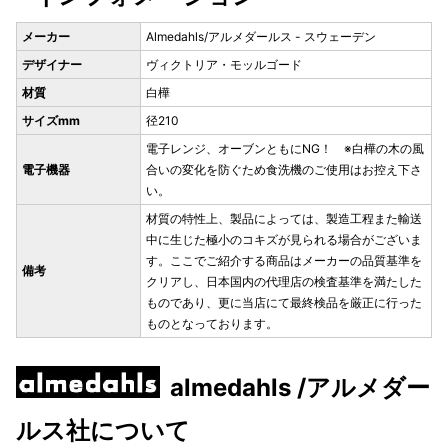
メーカー
Almedahls/アルメダールス - スウェーデン
デザイナー
ヴィクトリア・モッルゴード
材質
白樺
サイズmm
径210
電子レンジ、オーブンともにNG！ ※白樺の木の風
電子機器
合いの変化を防ぐため食洗機のご使用はお控え下さ
い。
材質の特性上、製品によっては、製造工程また輸送
中に生じた極小のコキズが見られる場合がございま
す。ここでご紹介する商品はメーカーの品質基準を
備考
クリアし、日本国内の代理店の検査基準を満たした
ものであり、更に当店にて最終検品を厳正に行った
ものとなっております。
almedahls /アルメダー
ルス社について