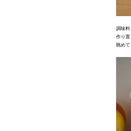
調味料
作り置
眺めて