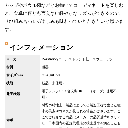
カップやボウル類などとお揃いでコーディネートを楽しむ
と、食卓に何とも言えない軽やかなリズムができるので、
ぜひ組み合わせる楽しみも味わっていただきたいと思いま
す。
インフォメーション
メーカー
Rorstrand/ロールストランド社 - スウェーデン
材質
磁器
サイズmm
φ240×H50
状態
新品（未使用）
電子レンジOK！食洗機OK！ （オーブン使用不
電子機器
可）
材質の特性上、製品によっては製造工程で生じた極
小の黒点やコキズが見られる場合がございます。こ
こでご紹介する商品はメーカーの品質基準をクリア
備考
し、日本国内の正規代理店の検査基準を満たしたも