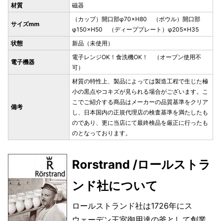
材質
磁器
（カップ）開口部φ70×H80 （ボウル）開口部
サイズmm
φ150×H50 （ディーププレート）φ205×H35
状態
新品（未使用）
電子レンジOK！食洗機OK！ （オーブン使用不
電子機器
可）
材質の特性上、製品によっては製造工程で生じた極
小の黒点やコキズが見られる場合がございます。こ
こでご紹介する商品はメーカーの品質基準をクリア
備考
し、日本国内の正規代理店の検査基準を満たしたも
のであり、更に当店にて最終検品を厳正に行ったも
のとなっております。
Rorstrand /ロールストラ
ンド社について
ロールストランド社は1726年にス
ウェーデン王室御用達の釜として創業