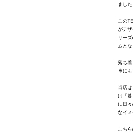
ました
このT
がデザ
リーズ
ムとな
落ち着
卓にも
当店は
は「暮
に日々
なイメ
こちら