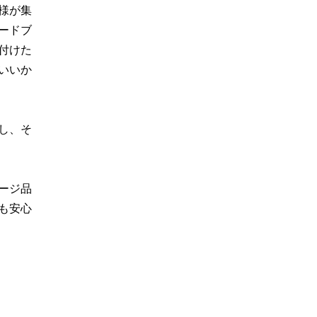
様が集
ードブ
付けた
いいか
し、そ
ージ品
も安心