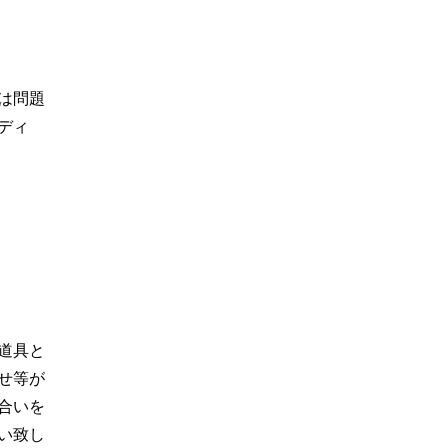
は問題
ディ
道具と
せ等が
合いを
い致し