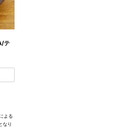
A/テ
による
となり