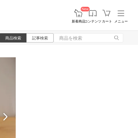
New
新着商品
コンテンツ
カート
メニュー
商品検索
記事検索