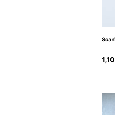
Sc
1,1