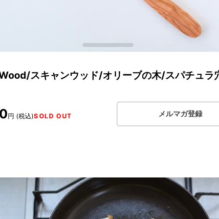
anWood/スキャンウッド/オリーブの木/スパチュラ
00
メルマガ登録
円 (税込)
SOLD OUT