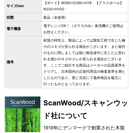
【ボード】W260×D260×H18 【グラスボール】
サイズmm
Φ230×H100
状態
新品（未使用）
電子レンジOK！（ガラスのみ）食洗機のご使用は
電子機器
お控えください。
材質の特性上、製品によっては製造工程で生じた極
小のコキズが見られる場合がございます。また箱付
のものに関しましては箱に輸送途中に生じたと思わ
れる僅かのキズやスレが見られる場合がございま
備考
す。ここでご紹介する商品はメーカーの品質基準を
クリアし、日本国内の正規代理店の検査基準を満た
したものであり、更に当店にて最終検品を厳正に
行ったものとなっております。
ScanWood/スキャンウッ
ド社について
1919年にデンマークで創業された木製