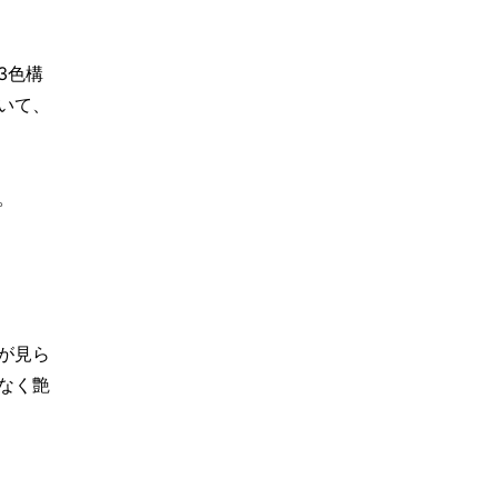
3色構
いて、
。
が見ら
なく艶