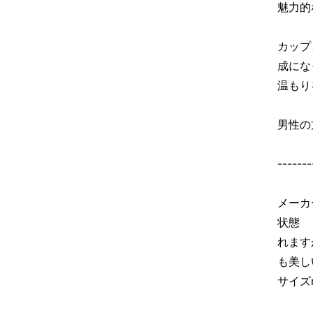
魅力的
カップ
成にな
温もり
男性の
-------
メーカ
状態 
れます
も美し
サイズ