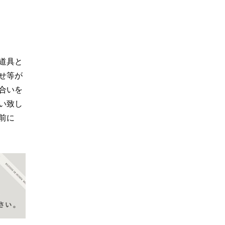
道具と
せ等が
合いを
い致し
前に