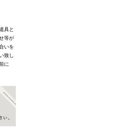
道具と
せ等が
合いを
い致し
前に