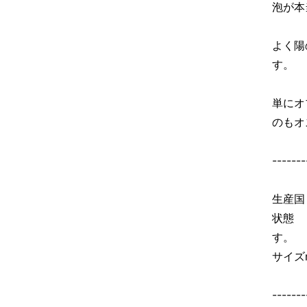
泡が本
よく陽
す。
単にオ
のもオ
-------
生産国
状態
す。
サイズm
-------