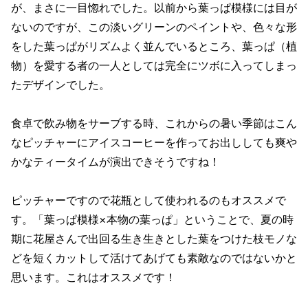
が、まさに一目惚れでした。以前から葉っぱ模様には目が
ないのですが、この淡いグリーンのペイントや、色々な形
をした葉っぱがリズムよく並んでいるところ、葉っぱ（植
物）を愛する者の一人としては完全にツボに入ってしまっ
たデザインでした。
食卓で飲み物をサーブする時、これからの暑い季節はこん
なピッチャーにアイスコーヒーを作ってお出ししても爽や
かなティータイムが演出できそうですね！
ピッチャーですので花瓶として使われるのもオススメで
す。「葉っぱ模様×本物の葉っぱ」ということで、夏の時
期に花屋さんで出回る生き生きとした葉をつけた枝モノな
どを短くカットして活けてあげても素敵なのではないかと
思います。これはオススメです！