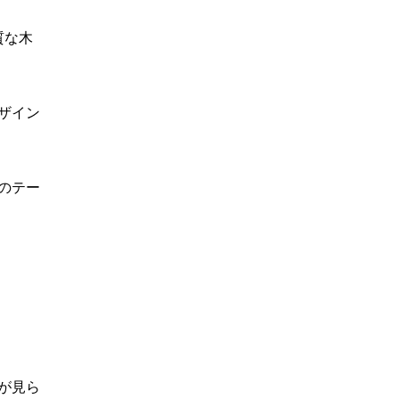
質な木
ザイン
のテー
が見ら