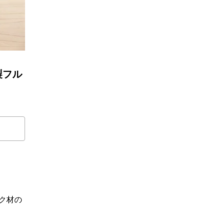
製フル
ーク材の