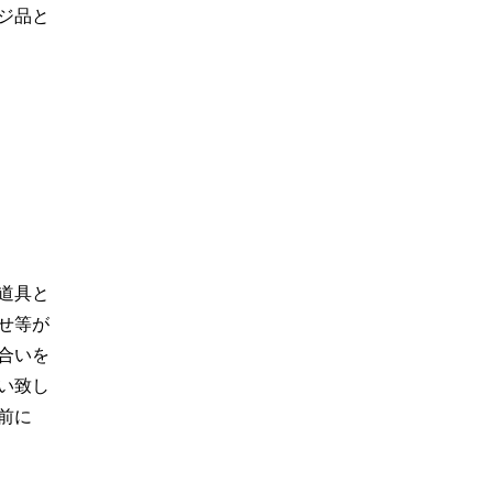
ジ品と
道具と
せ等が
合いを
い致し
前に