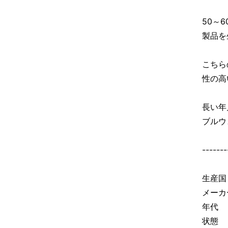
50～
製品を
こちら
性の高
長い年
ブルウ
-------
生産国
メーカ
年代 
状態 