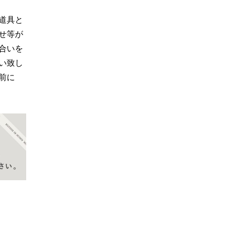
道具と
せ等が
合いを
い致し
前に