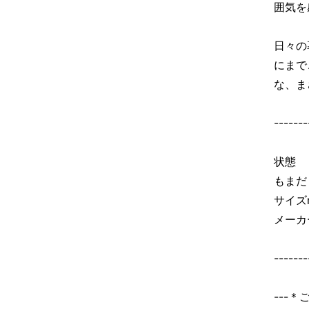
囲気を
日々の
にまで
な、ま
-------
状態 
もまだ
サイズ
メーカ
-------
---