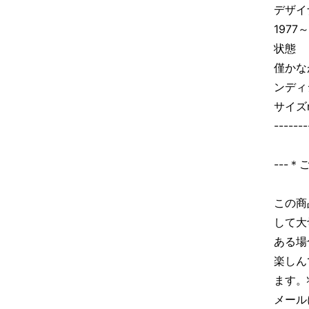
デザイナ
1977
状態 
僅かな
ンディ
サイズ
-------
---
この商
して大
ある場
楽しん
ます。
メール