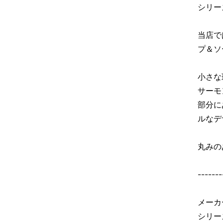
シリー
当店で
プ＆ソ
小さな
サーモ
部分に
ルなデ
丸みの
-------
メーカ
シリー