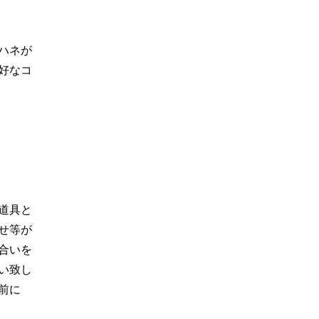
ハネが
好なコ
道具と
せ等が
合いを
い致し
前に