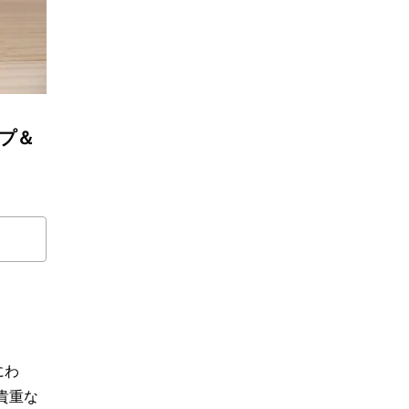
ップ＆
にわ
貴重な