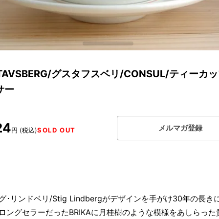
TAVSBERG/グスタフスベリ/CONSUL/ティーカ
サー
24
メルマガ登録
円 (税込)
SOLD OUT
･リンドベリ/Stig Lindbergがデザインを手がけ30年の長き
ロングセラーだったBRIKAに月桂樹のような模様をあしらった