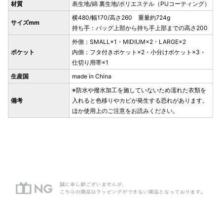
材質
表生地/綿 裏生地/ポリエステル（PUコーティング）
横480/幅170/高さ260 重量約724g
サイズmm
持ち手：バッグ上部から持ち手上部までの高さ200
外側：SMALL×1・MIDIUM×2・LARGE×2
ポケット
内側：フタ付きポケット×2・小分けポケット×3・
仕切り用帯×1
生産国
made in China
※防水や撥水加工を施していないため濡れた衣類を
備考
入れると色移りやカビが発生する恐れがあります。
ほか使用上のご注意をお読みください。