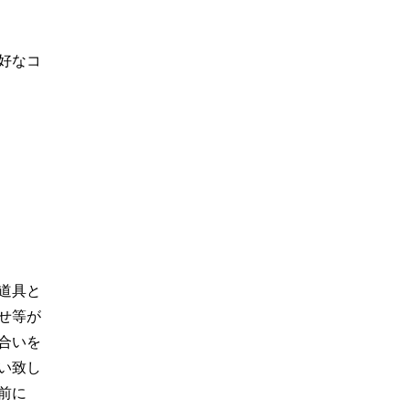
好なコ
道具と
せ等が
合いを
い致し
前に