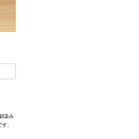
馴染み
トです。