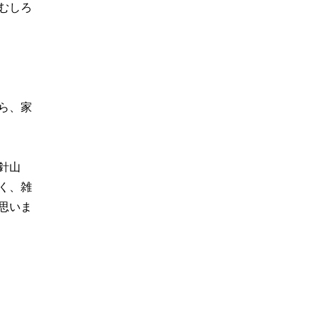
むしろ
ら、家
針山
く、雑
思いま