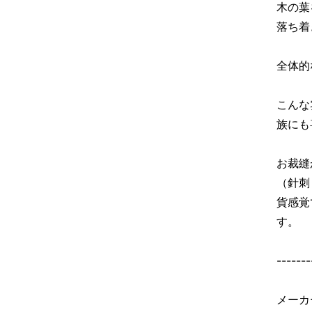
木の葉
落ち着
全体的
こんな
族にも
お裁縫
（針刺
貨感覚
す。
-------
メーカ