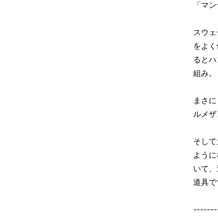
「マン
スウェ
をよく
るとハ
組み。
まさに
ルメザ
そして
ように
いて、
道具で
-------