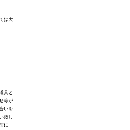
ては大
道具と
せ等が
合いを
い致し
前に