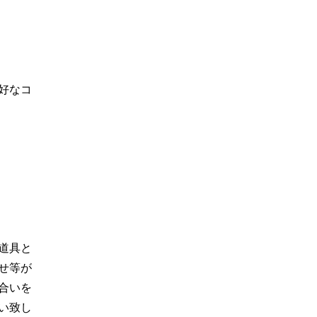
好なコ
道具と
せ等が
合いを
い致し