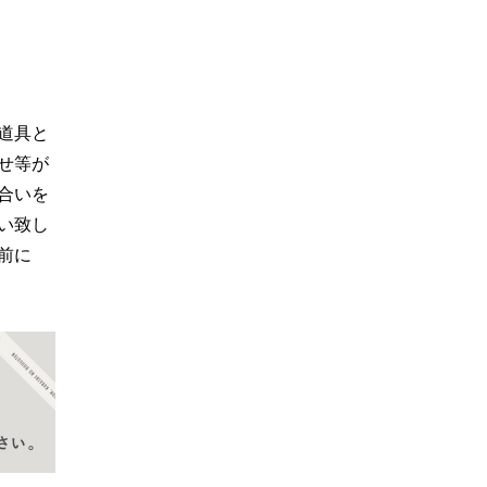
道具と
せ等が
合いを
い致し
前に