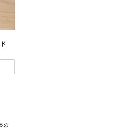
ンド
欧の