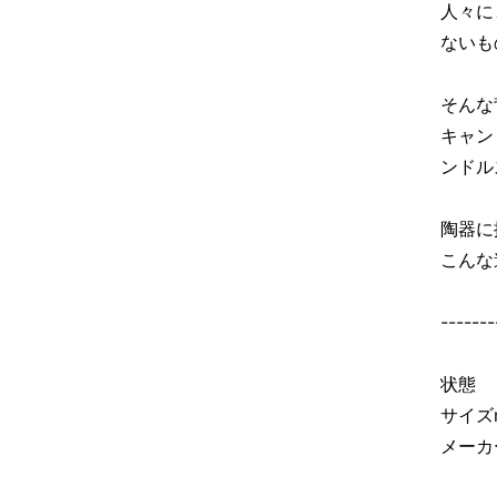
人々に
ないも
そんな
キャン
ンドル
陶器に
こんな
-------
状態
サイズ
メーカ