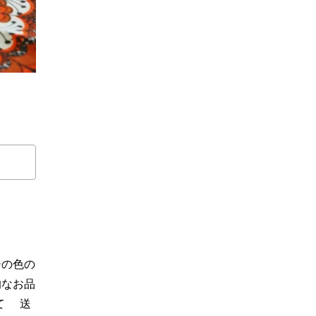
ジの色の
的なお品
て 送