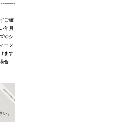
----
前に必ずご確
長い年月
ズやシ
ィーク
けます
場合