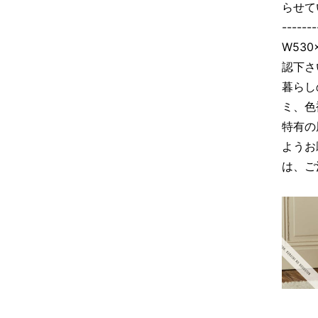
らせて
-----
W530×
認下さ
暮らし
ミ、色
特有の
ようお
は、ご