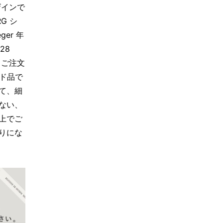
ザインで
RG シ
ger 年
128
--＊ご注文
ズド品で
て、細
ない、
上でご
りにな