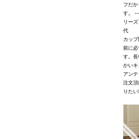
フだか
す。 --
リーズ 
代 ：
カップ開口
前に必
す。長
かいキ
アンテ
注文頂
りたい