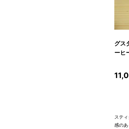
グスタ
ーヒ
11,
スティ
感のあ