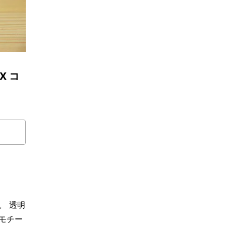
X コ
。 透明
モチー