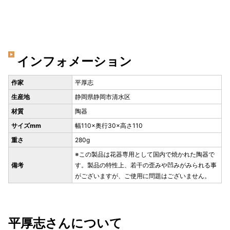
インフォメーション
作家
平厚志
生産地
静岡県静岡市清水区
材質
陶器
サイズmm
幅110×奥行30×高さ110
重さ
280g
※この製品は花器専用として国内で焼かれた陶器で
備考
す。製品の特性上、若干の歪みや凹みがみられる事
がございますが、ご使用に問題はございません。
平厚志さんについて