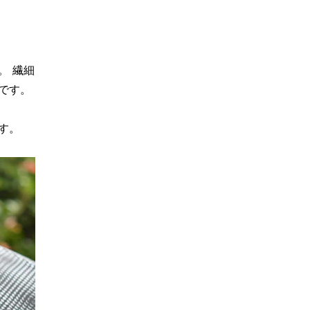
。 繊細
です。
す。