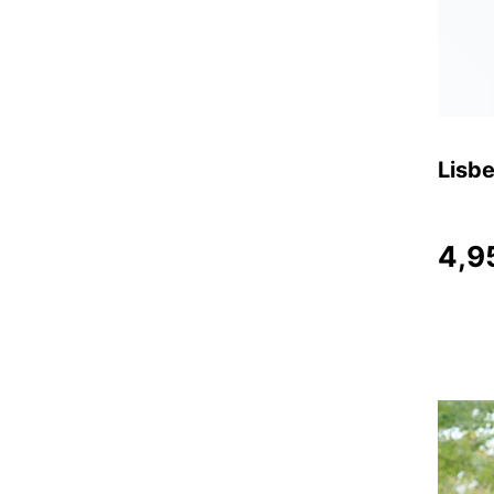
Lisb
4,9