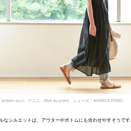
rdem su o、デニム：être au point、シューズ：AVARCA PONS
ルなシルエットは、アウターやボトムにも合わせやすそうです