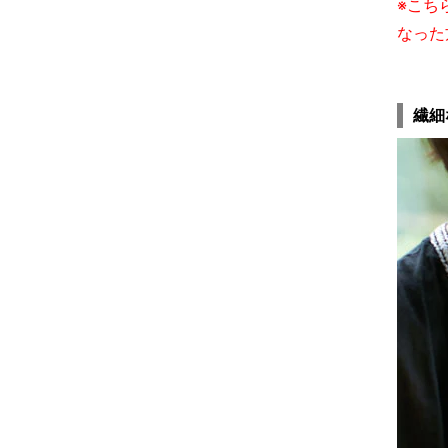
※こち
なった
繊細