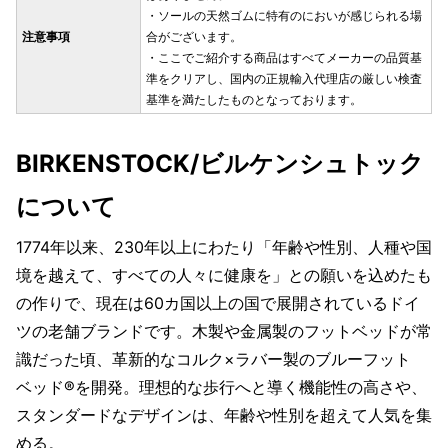
・ソールの天然ゴムに特有のにおいが感じられる場
注意事項
合がございます。
・ここでご紹介する商品はすべてメーカーの品質基
準をクリアし、国内の正規輸入代理店の厳しい検査
基準を満たしたものとなっております。
BIRKENSTOCK/ビルケンシュトック
について
1774年以来、230年以上にわたり「年齢や性別、人種や国
境を越えて、すべての人々に健康を」との願いを込めたも
の作りで、現在は60カ国以上の国で展開されているドイ
ツの老舗ブランドです。木製や金属製のフットベッドが常
識だった頃、革新的なコルク×ラバー製のブルーフット
ベッド®を開発。理想的な歩行へと導く機能性の高さや、
スタンダードなデザインは、年齢や性別を超えて人気を集
める。