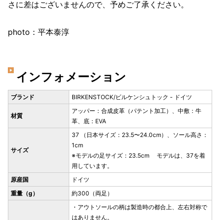
さに差はございませんので、予めご了承ください。
photo：平本泰淳
インフォメーション
ブランド
BIRKENSTOCK/ビルケンシュトック - ドイツ
アッパー：合成皮革（パテント加工）、中敷：牛
材質
革、底：EVA
37 （日本サイズ：23.5〜24.0cm）、ソール高さ：
1cm
サイズ
※モデルの足サイズ：23.5cm モデルは、37を着
用しています。
原産国
ドイツ
重量（g）
約300（両足）
・アウトソールの柄は製造時の都合上、左右対称で
はありません。