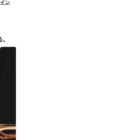
イン
る。