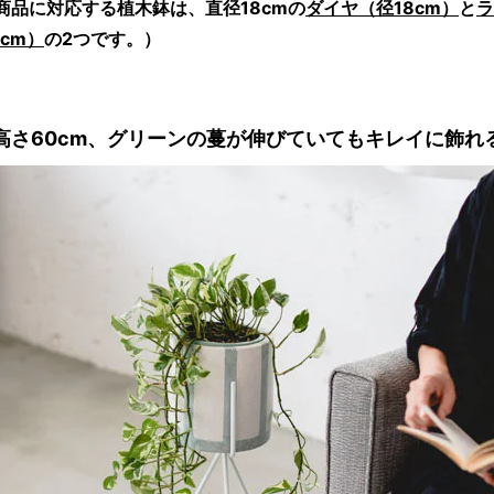
商品に対応する植木鉢は、直径18cmの
ダイヤ（径18cm）
と
ラ
8cm）
の2つです。）
高さ60cm、グリーンの蔓が伸びていてもキレイに飾れ