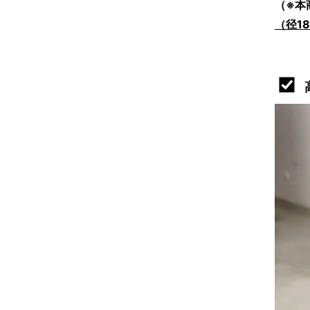
（※本
（径1