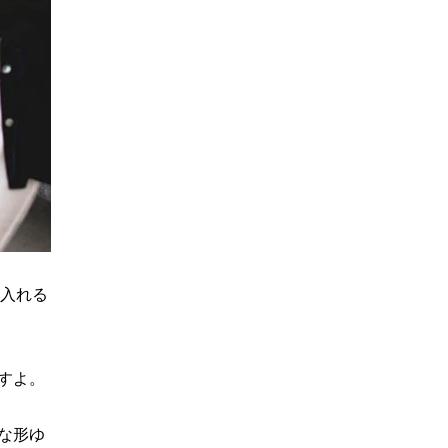
を入れる
すよ。
な形ゆ