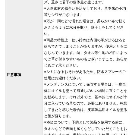
ズ、重さに若干の個体差が生じます。
※天然素材の風合いを活かしており、革本来の不均
等なシワがございます。
※万が一雨などで濡れた場合は、柔らかい布で軽く
おさえるように水分を取り、陰干しをしてくださ
い。
※商品の特性上、使い始めは内側の革がぽろぽろと
落ちてきてしまうことがありますが、使用とともに
なじんでいきます。尚、タオル等生地の相性によっ
ては革が付きやすいものもございますこと、あらか
じめご了承ください。
※シミになるおそれがあるため、防水スプレーのご
注意事項
使用はお避けください。
※メンテナンスについて：保管する場合は、一度全
体にオイルを塗って風通しのいい場所に置くことを
お勧めします。それ以外では、基本的にオイルが十
分に入っている革なので、必要はありません。乾燥
してきたと感じた場合は、皮革製品用オイルを塗る
と艶が蘇ります。
※移染について：予防として製品を使用する前に、
タオルなどで表面を拭くなどしていただくことをお
すすめしますが、天然のタンニンを使用しているた