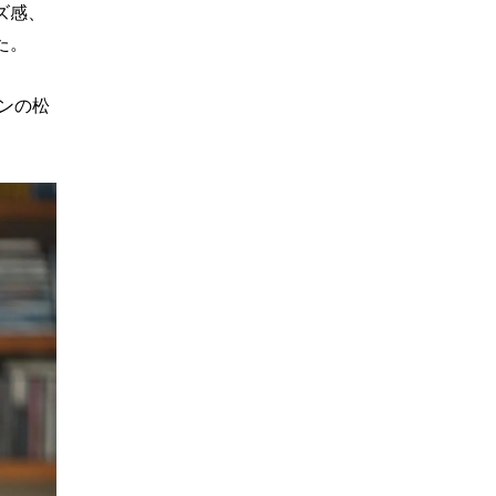
ズ感、
た。
ンの松