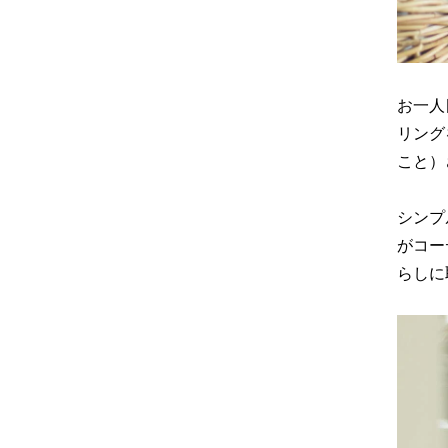
お一人
リング
こと）
シンプ
がコー
らしに