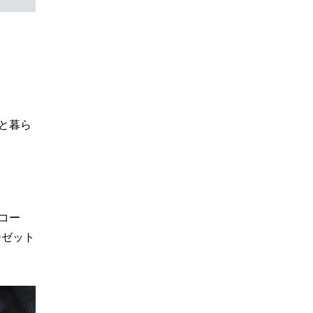
と暮ら
コー
ーゼット