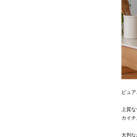
ピュア
上質な
カイチ
大判な