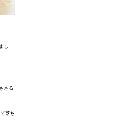
まし
もさる
クで落ち