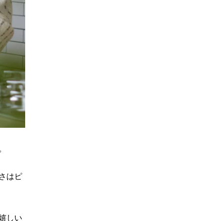
。
さはピ
嬉しい