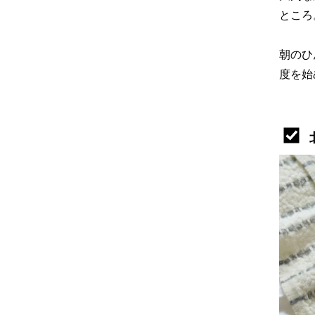
ところ
朝のひ
度を始