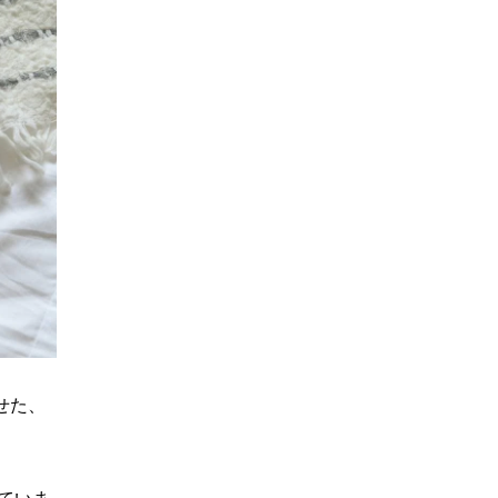
せた、
ていま