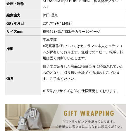
KURASHI&Trips PUBLISHING（株式会社クラシコ
企画・制作
ム）
編集協力
片田 理恵
発行年月日
2017年9月1日発行
サイズmm
横幅128x高さ182/全カラー20ページ
平本泰淳
※写真著作権についてはカメラマン本人とクラシコ
撮影
ムが保有しております。無断でのコピー、転載、転
用は固くお断りいたします。
冊子でご紹介した商品は掲載当時に発売されていた
ものとなり、取り扱いを終了する場合もございま
備考
す。ご了承ください。
※15号よりサイズをB6に仕様変更しております。