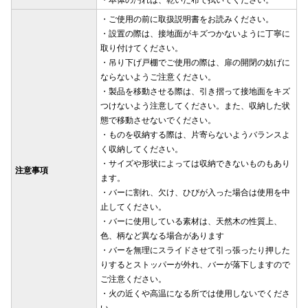
・ご使用の前に取扱説明書をお読みください。
・設置の際は、接地面がキズつかないように丁寧に
取り付けてください。
・吊り下げ戸棚でご使用の際は、扉の開閉の妨げに
ならないようご注意ください。
・製品を移動させる際は、引き摺って接地面をキズ
つけないよう注意してください。また、収納した状
態で移動させないでください。
・ものを収納する際は、片寄らないようバランスよ
く収納してください。
・サイズや形状によっては収納できないものもあり
注意事項
ます。
・バーに割れ、欠け、ひびが入った場合は使用を中
止してください。
・バーに使用している素材は、天然木の性質上、
色、柄など異なる場合があります
・バーを無理にスライドさせて引っ張ったり押した
りするとストッパーが外れ、バーが落下しますので
ご注意ください。
・火の近くや高温になる所では使用しないでくださ
い。