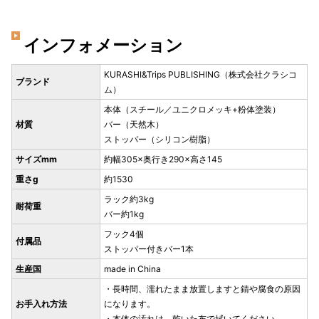
インフォメーション
KURASHI&Trips PUBLISHING（株式会社クラシコ
ブランド
ム）
本体（スチール／ユニクロメッキ+粉体塗装）
材質
バー（天然木）
ストッパー（シリコン樹脂）
サイズmm
約幅305×奥行き290×高さ145
重さg
約1530
ラック約3kg
耐荷重
バー約1kg
フック4個
付属品
ストッパー付きバー1本
生産国
made in China
・長時間、濡れたまま放置しますと錆や腐食の原因
お手入れ方法
になります。
・本体の汚れは、乾いた布で拭いてください。