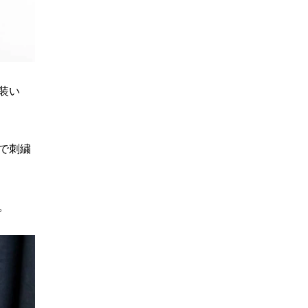
装い
で刺繍
。