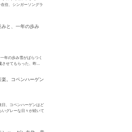
ン在住、シンガーソングラ
並みと、一年の歩み
みと、一年の歩み雪がぱらつく
せてもらった、昨...
音楽。コペンハーゲン
こ数日、コペンハーゲンはど
らいグレーな日々が続いて