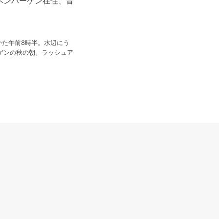
コペンハーゲン在住、音
かた午前8時半。水辺にう
ゲンの秋の朝。ラッシュア