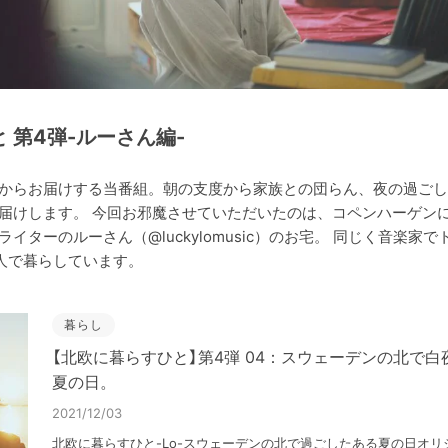
 第4弾-ルーさん編-
からお届けする当番組。朝の支度から家族との団らん、夜の過ごし
届けします。 今回お邪魔させていただいたのは、コペンハーゲン
イターのルーさん（@luckylomusic）のお宅。 同じく音楽家
人で暮らしています。
暮らし
【北欧に暮らすひと】第4弾 04：スウェーデンの北で
夏の日。
2021/12/03
北欧に暮らすひと-Lo-スウェーデンの北で過ごしたある夏の日オ