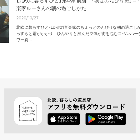
【北欧に暮らすひと】第4弾 前編：「朝はのんびり派」
楽家ルーさんの朝の過ごしかた
2020/10/27
北欧に暮らすひと-Lo-#01音楽家のちょっとのんびりな朝の過ごし
っすらと霧がかかり、ひんやりと澄んだ空気が街を包むコペンハー
ワー真...