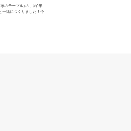
家のテーブル」の、約1年
と一緒につくりました！今