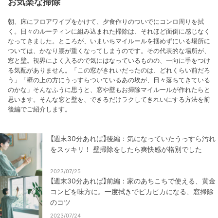
お気楽な掃除
朝、床にフロアワイプをかけて、夕食作りのついでにコンロ周りを拭
く。日々のルーティンに組み込まれた掃除は、それほど面倒に感じなく
なってきました。ところが、いまいちマイルールを掴めずにいる場所に
ついては、かなり腰が重くなってしまうのです。その代表的な場所が、
窓と壁。視界によく入るので気にはなっているものの、一向に手をつけ
る気配がありません。「この窓がきれいだったのは、どれくらい前だろ
う」「壁の上の方にうっすらついているあの埃が、日々落ちてきている
のかな」そんなふうに思うと、窓や壁もお掃除マイルールが作れたらと
思います。そんな窓と壁を、できるだけラクしてきれいにする方法を前
後編でご紹介します。
【週末30分あれば】後編：気になっていたうっすら汚れ
をスッキリ！ 壁掃除をしたら爽快感が格別でした
2023/07/25
【週末30分あれば】前編：家のあちこちで使える、黄金
コンビを味方に。一度拭きでピカピカになる、窓掃除
のコツ
2023/07/24