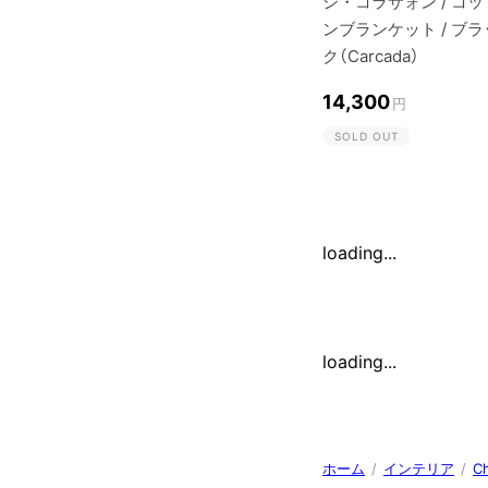
シ・コラサォン / コッ
ンブランケット / ブラ
ク（Carcada）
14,300
円
SOLD OUT
loading...
loading...
ホーム
/
インテリア
/
C