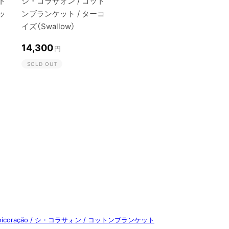
ト
シ・コラサォン / コット
ッ
ンブランケット / ターコ
イズ（Swallow）
14,300
円
SOLD OUT
hicoração / シ・コラサォン / コットンブランケット