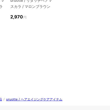
アマ
uruotte / リタッチヘアマ
ラ
スカラ / マロンブラウン
2,970
円
品
/
uruotte / ヘアエイジングケアアイテム