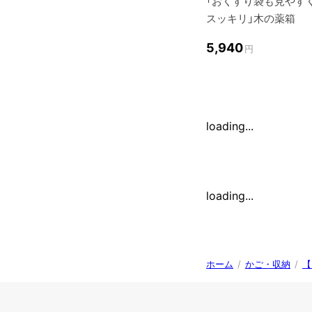
「おくすり袋も見やす
スッキリ」木の薬箱
5,940
円
loading...
loading...
ホーム
/
かご・収納
/
【