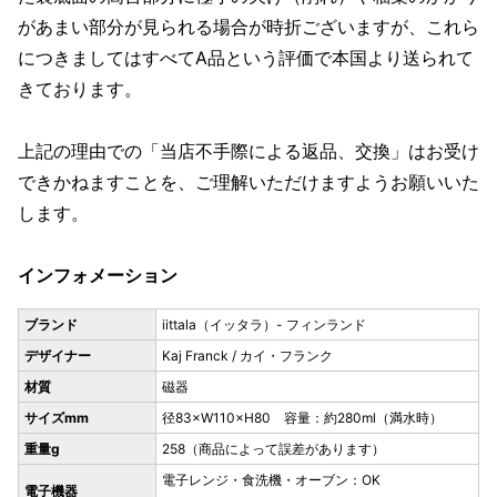
があまい部分が見られる場合が時折ございますが、これら
につきましてはすべてA品という評価で本国より送られて
きております。
上記の理由での「当店不手際による返品、交換」はお受け
できかねますことを、ご理解いただけますようお願いいた
します。
インフォメーション
ブランド
iittala（イッタラ）- フィンランド
デザイナー
Kaj Franck / カイ・フランク
材質
磁器
サイズmm
径83×W110×H80 容量：約280ml（満水時）
重量g
258（商品によって誤差があります）
電子レンジ・食洗機・オーブン：OK
電子機器