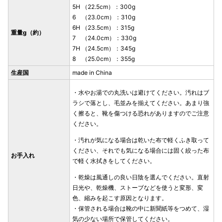
5H （22.5cm）：300g
6 （23.0cm）：310g
6H （23.5cm）：315g
重量g（約）
7 （24.0cm）：330g
7H （24.5cm）：345g
8 （25.0cm）：355g
生産国
made in China
・水やお湯での丸洗いは避けてください。汚れはブ
ラシで落とし、毛並みを揃えてください。あまり強
く擦ると、靴を傷つける恐れがありますのでご注意
ください。
・汚れが気になる場合は乾いた布で軽くふき取って
ください、それでも気になる場合には固く絞った布
お手入れ
で軽く水拭きをしてください。
・乾燥は風通しの良い日陰を選んでください。直射
日光や、乾燥機、ストーブなどを使うと変形、変
色、縮みを起こす原因となります。
・保管される場合は靴の中に新聞紙等をつめて、湿
気の少ない場所で保管してください。